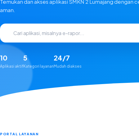
Temukan dan akses aplikasi SMKN 2 Lumajang dengan c
aman.
10
5
24/7
Aplikasi aktif
Kategori layanan
Mudah diakses
PORTAL LAYANAN