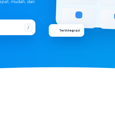
epat, mudah, dan
/
Terintegrasi