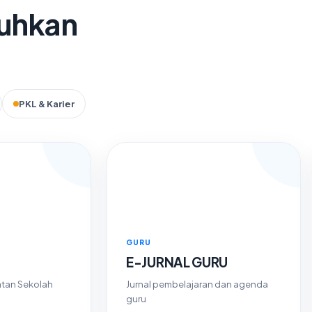
tuhkan
PKL & Karier
GURU
i
E-JURNAL GURU
tan Sekolah
Jurnal pembelajaran dan agenda
guru