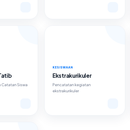
KESISWAAN
Tatib
Ekstrakurikuler
an Catatan Siswa
Pencatatan kegiatan
ekstrakurikuler